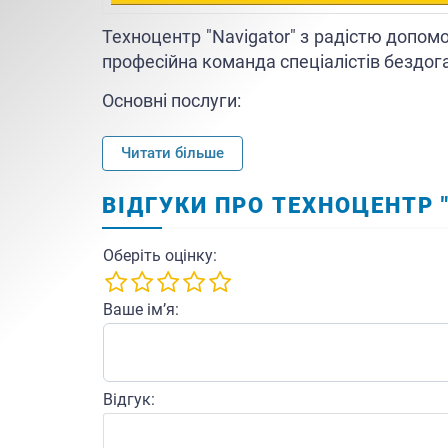
Техноцентр "Navigator" з радістю допо
професійна команда спеціалістів бездо
Основні послуги:
- Ремонт і чистка ПК, ноутбуків (будь-яко
Читати більше
- Установка програмного забезпечення.
ВІДГУКИ ПРО ТЕХНОЦЕНТР 
- Видалення вірусів, відновлення даних.
- Продаж нової та б\у комп’ютерної технік
Оберіть оцінку:
- Заправка картриджів.
Ваше ім’я:
- Підготовка документації для подання 
- Встановлення програм для звітності.
Відгук:
- Автоматизація роздрібної торгівлі (маг