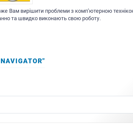
може Вам вирішити проблеми з комп’ютерною технік
ганно та швидко виконають свою роботу.
ї складності).
"NAVIGATOR"
и (як в наявності так і під замовлення).
у контролюючі органи.
азинів, бутиків, аптек, кафе), торговельне обладнання