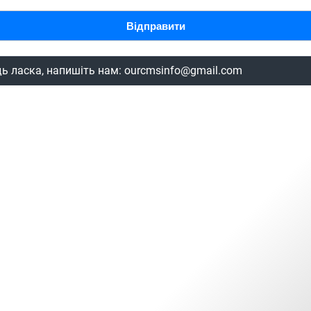
дь ласка, напишіть нам:
ourcmsinfo@gmail.com