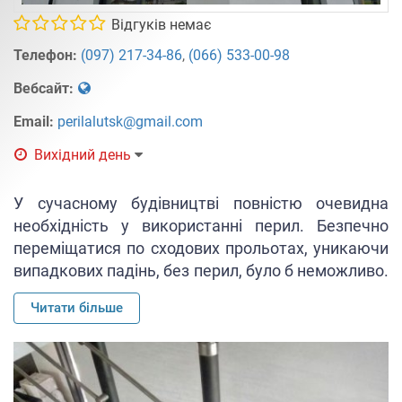
Відгуків немає
Телефон:
(097) 217-34-86
,
(066) 533-00-98
Вебсайт:
Email:
perilalutsk@gmail.com
Вихідний день
У сучасному будівництві повністю очевидна
необхідність у використанні перил. Безпечно
переміщатися по сходових прольотах, уникаючи
випадкових падінь, без перил, було б неможливо.
Перила забезпечують максимально зручний
Читати більше
спуск і підйом по сходах.
Перила з нержавіючої сталі дуже надійні,
практичні, зручні в експлуатації, мають хорошу
міцність і сучасний стиль. Вони являють собою