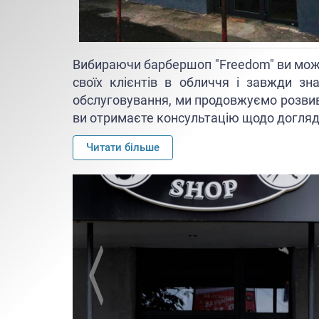
Вибираючи барбершоп "Freedom" ви може
своїх клієнтів в обличчя і завжди зн
обслуговування, ми продовжуємо розвив
ви отримаєте консультацію щодо догляду
У нас відвідувачі відпочивають. Ви так
Читати більше
комфортом, адже як приємно після важк
смачну каву або шотландський віскі.