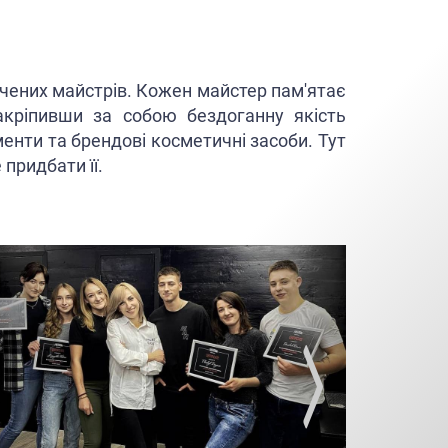
чених майстрів. Кожен майстер пам'ятає
Закріпивши за собою бездоганну якість
нти та брендові косметичні засоби. Тут
придбати її.
кий ви проведете у барбершопі, пройде з
й уже встиг стати вашим другом, випити