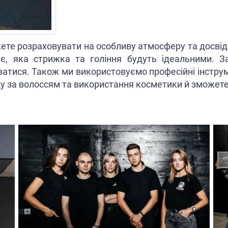
те розраховувати на особливу атмосферу та досвід
ає, яка стрижка та гоління будуть ідеальними. 
атися. Також ми використовуємо професійні інструме
 за волоссям та використання косметики й зможете 
ож можете розслабитися та покращити імідж. Час, я
ого робочого дня зустрітися зі своїм барбером, яки