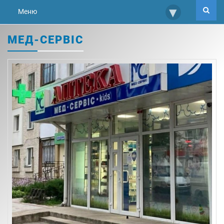
▾
Меню
МЕД-СЕРВІС