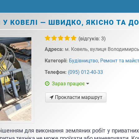
 У КОВЕЛІ — ШВИДКО, ЯКІСНО ТА Д
(відгуків: 3)
Адреса:
м. Ковель, вулиця Володимирсь
Категорії:
Будівництво
,
Ремонт та майс
Телефон:
(095) 012-40-33
Зараз працює
Прокласти маршрут
рішенням для виконання земляних робіт у приватних
итна техніка не може проїхати або маневрувати. Ком