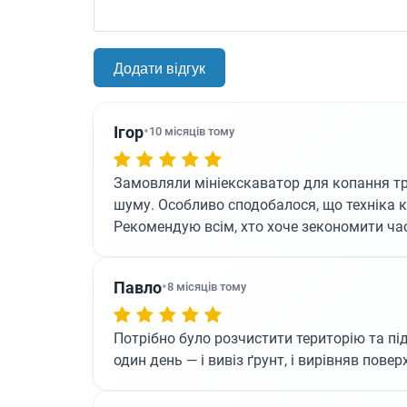
Ігор
•
10 місяців тому
Замовляли мініекскаватор для копання тра
шуму. Особливо сподобалося, що техніка 
Рекомендую всім, хто хоче зекономити час
Павло
•
8 місяців тому
Потрібно було розчистити територію та пі
один день — і вивіз ґрунт, і вирівняв пов