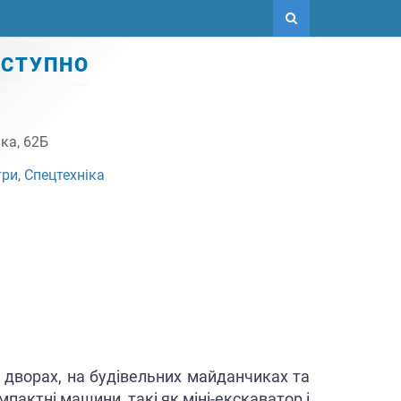
ОСТУПНО
ка, 62Б
три
,
Спецтехніка
 дворах, на будівельних майданчиках та
пактні машини, такі як міні-екскаватор і