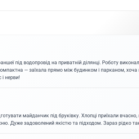
ншеї під водопровід на приватній ділянці. Роботу виконал
компактна — заїхала прямо між будинком і парканом, хоча 
 і нерви!
дготувати майданчик під бруківку. Хлопці приїхали вчасно
ерхню. Дуже задоволений якістю та підходом. Зараз рідко т