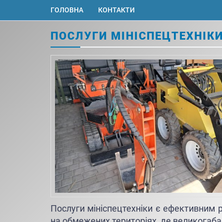
ГОЛОВНА
КОНТАКТИ
ПОСЛУГИ МІНІСПЕЦТЕХНІКИ
Послуги мініспецтехніки є ефективним 
на обмежених територіях, де великогабар