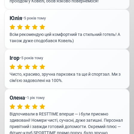
проїздом у Ковелі, обов’язково повернемося!
Юлія
•
5 років тому
Всім рекомендую цей комфортний та стильний готель! А
також дуже сподобався Ковель)
Ігор
•
5 років тому
Чисто, красиво, зручна парковка та ще й спортзал. Ми з
сім’єю задоволені на 100%.
Олена
•
1 рік тому
Відпочивали в RESTTIME вперше — і були приємно
здивовані! Номери чисті, сучасні, дуже затишні. Персонал
привітний і завжди готовий допомогти. Окремий плюс —
фітнес-клуб SPORTTIME прямо поруч, було зручно