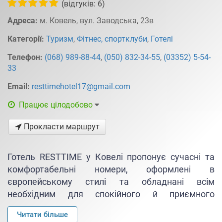
(відгуків: 6)
Адреса:
м. Ковель, вул. Заводська, 23в
Категорії:
Туризм
,
Фітнес, спортклуби
,
Готелі
Телефон:
(068) 989-88-44
,
(050) 832-34-55
,
(03352) 5-54-
33
Email:
resttimehotel17@gmail.com
Працює цілодобово
Прокласти маршрут
Готель RESTTIME у Ковелі пропонує сучасні та
комфортабельні номери, оформлені в
європейському стилі та обладнані всім
необхідним для спокійного й приємного
відпочинку. У номерах передбачені якісні меблі,
Читати більше
сучасна техніка, зручні спальні місця та