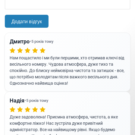
комфортний відпочинок, приємні умови
проживання та додаткові можливості для
активного способу життя, що робить його
зручним вибором для подорожуючих та гостей
міста.
Дмитро
•
5 років тому
Нам пощастило і ми були першими, хто отримав ключі від
весільного номеру. Чудова атмосфера, дуже тихо та
спокійно. До блиску неймовірна чистота та затишок - все,
що потрібно молодятам після важкого весільного дня.
Однозначно найвища оцінка!
Надія
•
5 років тому
Дуже задоволена! Приємна атмосфера, чистота, а яке
комфортне ліжко! Нас зустріла дуже привітний
адміністратор. Все на найвищому рівні. Якщо будемо