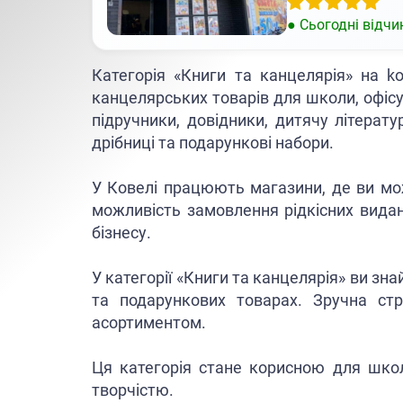
● Сьогодні відчи
Категорія «Книги та канцелярія» на k
канцелярських товарів для школи, офісу 
підручники, довідники, дитячу літерату
дрібниці та подарункові набори.
У Ковелі працюють магазини, де ви мож
можливість замовлення рідкісних видан
бізнесу.
У категорії «Книги та канцелярія» ви зн
та подарункових товарах. Зручна ст
асортиментом.
Ця категорія стане корисною для школя
творчістю.