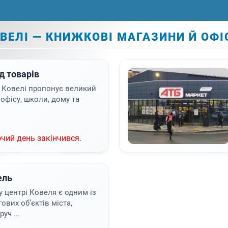
ОВЕЛІ — КНИЖКОВІ МАГАЗИНИ Й ОФІ
д товарів
у Ковелі пропонує великий
 офісу, школи, дому та
чий день закінчився.
ель
 центрі Ковеля є одним із
ових об’єктів міста,
уч ...