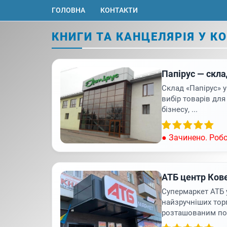
ГОЛОВНА
КОНТАКТИ
КНИГИ ТА КАНЦЕЛЯРІЯ У К
Папірус — скла
Склад «Папірус» 
вибір товарів для
бізнесу, ...
● Зачинено. Робо
АТБ центр Ков
Супермаркет АТБ у
найзручніших торг
розташованим пор