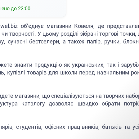
нено до 22:00
owel.biz об’єднує магазини Ковеля, де представл
чи творчості. У цьому розділі зібрані торгові точки
ру, сучасні бестселери, а також папір, ручки, блок
ете знайти продукцію як українських, так і заруб
ь, купівлі товарів для школи перед навчальним ро
айдете магазини, що спеціалізуються на творчих набор
руктура каталогу дозволяє швидко обрати потріб
рів, студентів, офісних працівників, батьків та у